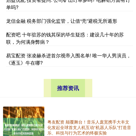
单吗?
龙信金融 税务部门强化监管，让借“壳”避税无所遁形
配资吧 十年驻苏的钱其琛的毕生疑惑：建设几十年的苏
联，为何满身弊病？
易宝配资 张凌赫杀进首尔视帝入围名单! 唯一华人男演员，
《逐玉》牛在哪?
推荐资讯
粤友配资 颠覆舞台！音乐人庞宽携手大丰文
化发起全球首支人机互动“机器人乐队”打造音
乐、科技与行为艺术的终极实验