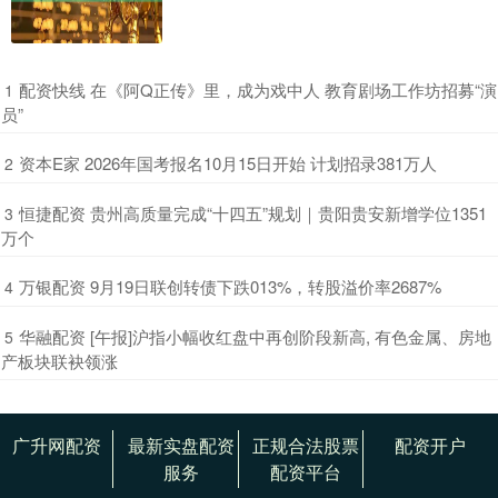
​配资快线 在《阿Q正传》里，成为戏中人 教育剧场工作坊招募“演
1
员”
​资本E家 2026年国考报名10月15日开始 计划招录381万人
2
​恒捷配资 贵州高质量完成“十四五”规划｜贵阳贵安新增学位1351
3
万个
​万银配资 9月19日联创转债下跌013%，转股溢价率2687%
4
​华融配资 [午报]沪指小幅收红盘中再创阶段新高, 有色金属、房地
5
产板块联袂领涨
广升网配资
最新实盘配资
正规合法股票
配资开户
服务
配资平台