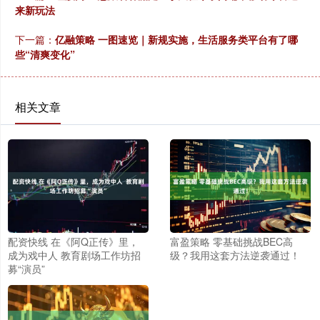
来新玩法
下一篇：
亿融策略 一图速览｜新规实施，生活服务类平台有了哪
些“清爽变化”
相关文章
配资快线 在《阿Q正传》里，
富盈策略 零基础挑战BEC高
成为戏中人 教育剧场工作坊招
级？我用这套方法逆袭通过！
募“演员”