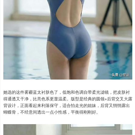
她选的这件雾霾蓝太衬肤色了，低饱和色调自带柔光滤镜，把皮肤衬
得通透又干净，比亮色系更显温柔。版型是经典的圆领+后背交叉大露
背设计，正面看起来利落保守，适合怕走光的姐妹，后背又悄悄露出
蝴蝶骨，不经意间透出一点小性感，平衡得刚刚好。