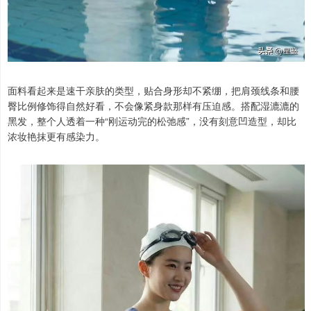
面料看起来是速干亲肤的类型，贴合身形却不紧绷，把肩颈线条和腰
臀比例修饰得自然好看，不会像紧身款那样有压迫感。搭配湿漉漉的
黑发，整个人透着一种“刚运动完的松弛感”，没有刻意凹造型，却比
浓妆艳抹更有感染力。