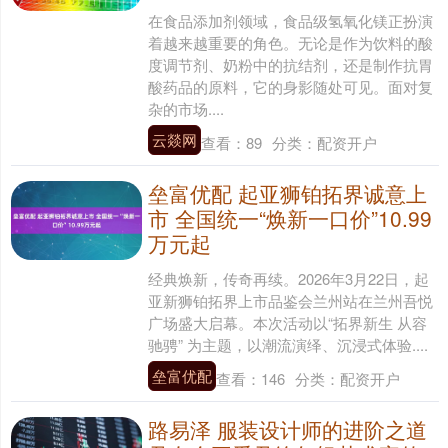
在食品添加剂领域，食品级氢氧化镁正扮演
着越来越重要的角色。无论是作为饮料的酸
度调节剂、奶粉中的抗结剂，还是制作抗胃
酸药品的原料，它的身影随处可见。面对复
杂的市场....
云燚网
查看：
89
分类：
配资开户
垒富优配 起亚狮铂拓界诚意上
市 全国统一“焕新一口价”10.99
万元起
经典焕新，传奇再续。2026年3月22日，起
亚新狮铂拓界上市品鉴会兰州站在兰州吾悦
广场盛大启幕。本次活动以“拓界新生 从容
驰骋” 为主题，以潮流演绎、沉浸式体验....
垒富优配
查看：
146
分类：
配资开户
路易泽 服装设计师的进阶之道