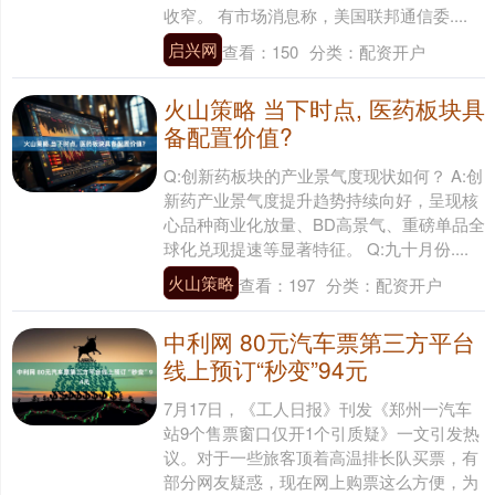
收窄。 有市场消息称，美国联邦通信委....
启兴网
查看：
150
分类：
配资开户
火山策略 当下时点, 医药板块具
备配置价值?
Q:创新药板块的产业景气度现状如何？ A:创
新药产业景气度提升趋势持续向好，呈现核
心品种商业化放量、BD高景气、重磅单品全
球化兑现提速等显著特征。 Q:九十月份....
火山策略
查看：
197
分类：
配资开户
中利网 80元汽车票第三方平台
线上预订“秒变”94元
7月17日，《工人日报》刊发《郑州一汽车
站9个售票窗口仅开1个引质疑》一文引发热
议。对于一些旅客顶着高温排长队买票，有
部分网友疑惑，现在网上购票这么方便，为