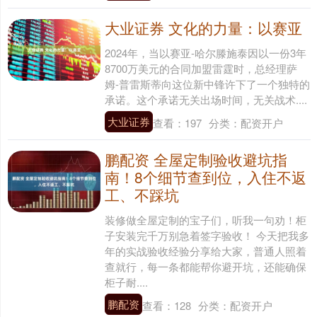
大业证券 文化的力量：以赛亚
2024年，当以赛亚-哈尔滕施泰因以一份3年
8700万美元的合同加盟雷霆时，总经理萨
姆-普雷斯蒂向这位新中锋许下了一个独特的
承诺。这个承诺无关出场时间，无关战术....
大业证券
查看：
197
分类：
配资开户
鹏配资 全屋定制验收避坑指
南！8个细节查到位，入住不返
工、不踩坑
装修做全屋定制的宝子们，听我一句劝！柜
子安装完千万别急着签字验收！ 今天把我多
年的实战验收经验分享给大家，普通人照着
查就行，每一条都能帮你避开坑，还能确保
柜子耐....
鹏配资
查看：
128
分类：
配资开户