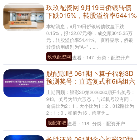
玖玖配资网 9月19日侨银转债
下跌015%，转股溢价率5441%
本站消息，9月19日侨银转债收盘下跌
0.15%，报132.07元/张，成交额3015.35万
元，转股溢价率54.41%。 资料显示，侨银
转债信用级别为“A+”，....
玖玖配资网
查看：
147
分类：
配资开户
股配咖吧 061期卜算子福彩3D
预测奖号：直选复式和6码组六
上期回顾：福彩3D第2026060期开出奖号：
943。奖号为组六形态，与试机号没有同，
奇偶比为2：1，大小比为1：2，012路比为
2：1：0，和值为16，跨度为....
股配咖吧
查看：
118
分类：
配资开户
长胜证券 061期金心福彩3D预