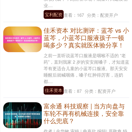
业....
宝利配资
查看：
167
分类：
配资开户
佳禾资本 对比测评：蓝芩 vs 小
蓝芩，小蓝芩口服液孩子一顿
喝多少？真实就医体验分享！
之前一直听说蓝芩口服液是咽喉不适的 “老
药”，直到我家 2 岁的安安闹嗓子，才知道蓝
芩有更适合儿童的小蓝芩口服液。那天安安
睡醒后就喊咽痛，嗓子红肿得厉害，连奶
都....
佳禾资本
查看：
87
分类：
配资开户
富余通 科技观察 | 当方向盘与
车轮不再有机械连接，安全靠
什么兜底？
作者 | 金华敏 审核 | 曲嘉欣 编辑| 原敬鑫 特