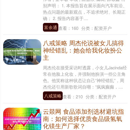
别声明： 1. 本报告旨在展示面向汽车前沿、
热点问题的最新观点，不追求绝对、长期正
确； 2. 报告内容基于....
富余通
查看：
160
分类：
配资开户
八戒策略 周杰伦说被女儿搞得
神经错乱：她会给我化妆扮公
主
周杰伦在接受采访时透露，小女儿Jacinda经
常在他脸上化妆，并强制他扮演一些公主角
色。他笑称这种状态让自己“神经错乱”，周
杰伦还引用新歌歌词自嘲：“疯疯癫癫，....
八戒策略
查看：
210
分类：
配资开户
云燚网 食品添加剂选材避坑指
南：如何选择优质食品级氢氧
化镁生产厂家？