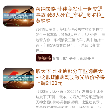
海纳策略 菲律宾发生一起交通
事故 致8人死亡_车祸_奥罗拉_
黄铮铮
7月19日凌晨，菲律宾伊莎贝拉省奥罗拉市
发生一起车祸，导致8人死亡，3人受伤。 当
地警方称，车祸涉及三辆汽车，其中包括一
辆卡车和2辆载客面包车。（总台记者 黄
铮....
海纳策略
查看：
67
分类：
配资开户
股天下 比亚迪部分车型选装天
神之眼B辅助驾驶激光版价格将
上调2100元
4月28日，比亚迪（002594）发布关于比亚
迪旗下(王朝、海洋、方程豹)部分车型选装
天神之眼B价格调整的说明。比亚迪表示，
受全球存储硬件成本大幅上涨的影响，为....