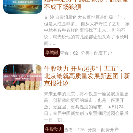
不成下场狼狈
文|妙 自带流量的大衣哥也算是红极一时，
但是人红是非多。 自从大衣哥红了之后，家
中就有各种各样的事情找了上来。 别的不
说，就光说他的前儿媳都让他头疼了很长时
间，....
华城融
查看：
62
分类：
配资开户
牛股动力 开局起步“十五五”，
北京绘就高质量发展新蓝图 | 新
京报社论
未来五年的北京，将不仅是一座发展质量更
高、创新动能更强的城市，也是一座更开
放、更宜居、更具温度的城市。 ▲5月24
日，首届中国新文创市集暨潮玩游园会最后
一日，朝....
牛股动力
查看：
176
分类：
配资开户