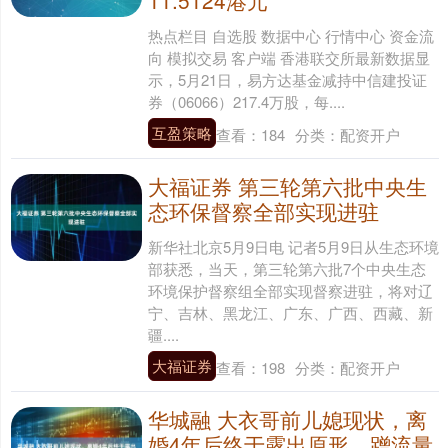
热点栏目 自选股 数据中心 行情中心 资金流
向 模拟交易 客户端 香港联交所最新数据显
示，5月21日，易方达基金减持中信建投证
券（06066）217.4万股，每....
互盈策略
查看：
184
分类：
配资开户
大福证券 第三轮第六批中央生
态环保督察全部实现进驻
新华社北京5月9日电 记者5月9日从生态环境
部获悉，当天，第三轮第六批7个中央生态
环境保护督察组全部实现督察进驻，将对辽
宁、吉林、黑龙江、广东、广西、西藏、新
疆....
大福证券
查看：
198
分类：
配资开户
华城融 大衣哥前儿媳现状，离
婚4年后终于露出原形，蹭流量