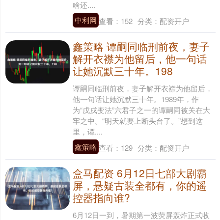
啥还....
中利网
查看：
152
分类：
配资开户
鑫策略 谭嗣同临刑前夜，妻子
解开衣襟为他留后，他一句话
让她沉默三十年。198
谭嗣同临刑前夜，妻子解开衣襟为他留后，
他一句话让她沉默三十年。1989年，作
为“戊戌变法”六君子之一的谭嗣同被关在大
牢之中。“明天就要上断头台了。”想到这
里，谭....
鑫策略
查看：
129
分类：
配资开户
盒马配资 6月12日七部大剧霸
屏，悬疑古装全都有，你的遥
控器指向谁?
6月12日一到，暑期第一波荧屏轰炸正式收