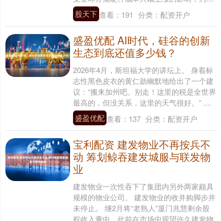
股天下
查看：
191
分类：
配资开户
盛盈优配 AI时代，硅谷的创新
生态到底还值多少钱？
2026年4月，斯坦福大学的讲坛上。 身着标
志性黑色皮衣的黄仁勋幽默地给出了一个建
议：“搬来加州吧。别走！这里的税是全世界
最高的，但没关系，这里的天气很好。” ....
盛盈优配
查看：
137
分类：
配资开户
宝利配资 建发物业不再按兵不
动 筹划鲸吞建发城服与联发物
业
建发物业一次性吞下了集团内另外两家颇具
规模的物业公司。 建发物业的收并购脚步并
未停止。 继2月将“老熟人”厦门兆慧剩余股
权收入囊中，此前在市场中观望许久建发物