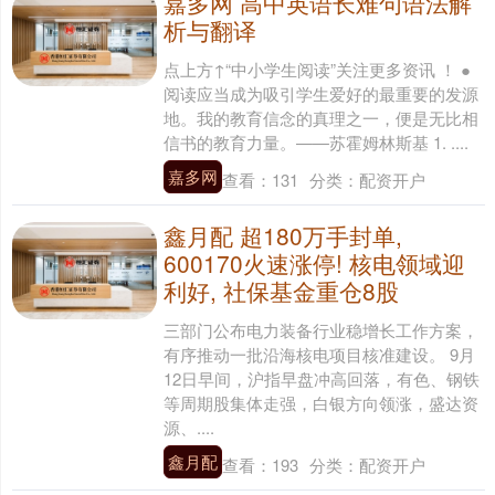
嘉多网 高中英语长难句语法解
析与翻译
点上方↑“中小学生阅读”关注更多资讯 ！ ●
阅读应当成为吸引学生爱好的最重要的发源
地。我的教育信念的真理之一，便是无比相
信书的教育力量。——苏霍姆林斯基 1. ....
嘉多网
查看：
131
分类：
配资开户
鑫月配 超180万手封单,
600170火速涨停! 核电领域迎
利好, 社保基金重仓8股
三部门公布电力装备行业稳增长工作方案，
有序推动一批沿海核电项目核准建设。 9月
12日早间，沪指早盘冲高回落，有色、钢铁
等周期股集体走强，白银方向领涨，盛达资
源、....
鑫月配
查看：
193
分类：
配资开户