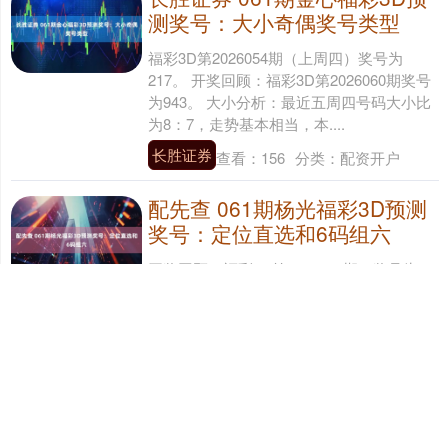
测奖号：大小奇偶奖号类型
福彩3D第2026054期（上周四）奖号为
217。 开奖回顾：福彩3D第2026060期奖号
为943。 大小分析：最近五周四号码大小比
为8：7，走势基本相当，本....
长胜证券
查看：
156
分类：
配资开户
配先查 061期杨光福彩3D预测
奖号：定位直选和6码组六
开奖回顾：福彩3D第2026060期：奖号为
943，奖号质合比为1:2，大小比为1:2，跨度
为6，类型为组六。 百位分析：上期出现号
码9为：大号、合数，在连续9....
配先查
查看：
120
分类：
配资开户
股票推手 马科斯还是栽在“腐
败”上，5万菲警出动 17万菲军