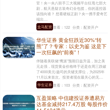
官！央一央八联手三大视频平台狂甩七部大
剧，航天悬疑古装奇幻全包揽，你的遥控器
该指向谁？ 想看硬核正剧？央一携手爱奇艺
端出....
盒马配资
查看：
122
分类：
配资开户
华生证券 黄金狂跌近30%“转
熊”了？专家：以史为鉴 这是下
一次狂飙的“前奏”！
伴随着美联储“鹰派”预期日益升温，加之美
元走强，现货黄金价格终于还是在周三跌破
了4000美元/盎司的关键支撑位，为2025年
11月以来首次。投资者现在最关心的无....
华生证券
查看：
103
分类：
配资开户
互盈策略 中信建投证券遭易方
达基金减持217.4万股 每股作价
11.5124港元