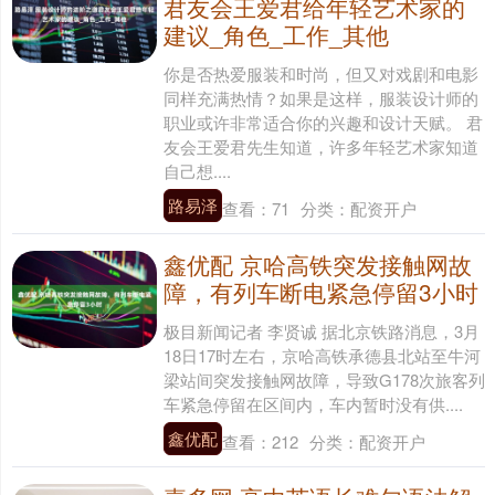
君友会王爱君给年轻艺术家的
建议_角色_工作_其他
你是否热爱服装和时尚，但又对戏剧和电影
同样充满热情？如果是这样，服装设计师的
职业或许非常适合你的兴趣和设计天赋。 君
友会王爱君先生知道，许多年轻艺术家知道
自己想....
路易泽
查看：
71
分类：
配资开户
鑫优配 京哈高铁突发接触网故
障，有列车断电紧急停留3小时
极目新闻记者 李贤诚 据北京铁路消息，3月
18日17时左右，京哈高铁承德县北站至牛河
梁站间突发接触网故障，导致G178次旅客列
车紧急停留在区间内，车内暂时没有供....
鑫优配
查看：
212
分类：
配资开户