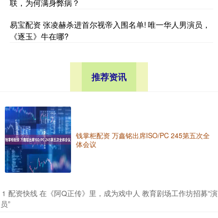
联，为何满身弊病？
易宝配资 张凌赫杀进首尔视帝入围名单! 唯一华人男演员，
《逐玉》牛在哪?
推荐资讯
钱掌柜配资 万鑫铭出席ISO/PC 245第五次全
体会议
​配资快线 在《阿Q正传》里，成为戏中人 教育剧场工作坊招募“演
1
员”