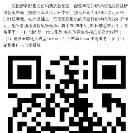
假设所有配售股份均获悉数配售，配售事项的所得款项总额及所
得款项净额（扣除佣金及估计开支后）预期分别为3.88亿港元及约
3.81亿港元。在此基础上，每股配售股份的净发行价将约为224.37港
元。配售事项所得款项净额预计将于2028年6月30日前悉数动用，并
将用于：（i）训练新一代“U系列”智能体原生多模态基座大模型；
（ii）建设全球化大模型Token工厂并布局Token出海业务；及（iii）
销售推广与市场投放。