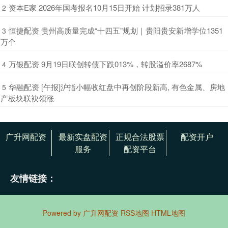
​资本E家 2026年国考报名10月15日开始 计划招录381万人
2
​恒捷配资 贵州高质量完成“十四五”规划｜贵阳贵安新增学位1351
3
万个
​万银配资 9月19日联创转债下跌013%，转股溢价率2687%
4
​华融配资 [午报]沪指小幅收红盘中再创阶段新高, 有色金属、房地
5
产板块联袂领涨
广升网配资
最新实盘配资
正规合法股票
配资开户
服务
配资平台
友情链接：
Powered by
广升网配资
RSS地图
HTML地图