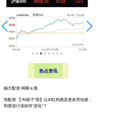
沪深300
4658.15
北
57.22
1.24%
热点资讯
杨方配资 闲聊 a 股
简配资 【“AI搭子”⑥】让AI红利惠及更多劳动者，
制度设计该如何“进化”？