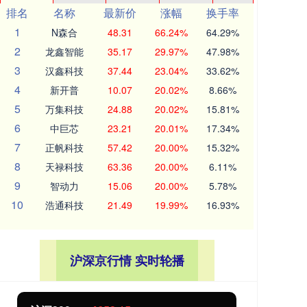
排名
名称
最新价
涨幅
换手率
1
N森合
48.31
66.24%
64.29%
2
龙鑫智能
35.17
29.97%
47.98%
3
汉鑫科技
37.44
23.04%
33.62%
4
新开普
10.07
20.02%
8.66%
5
万集科技
24.88
20.02%
15.81%
6
中巨芯
23.21
20.01%
17.34%
7
正帆科技
57.42
20.00%
15.32%
8
天禄科技
63.36
20.00%
6.11%
9
智动力
15.06
20.00%
5.78%
10
浩通科技
21.49
19.99%
16.93%
沪深京行情 实时轮播