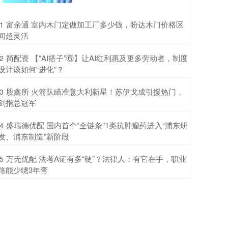
​富余通 室内木门定做加工厂多少钱，盼达木门价格区
1
间超灵活
​简配资 【“AI搭子”⑥】让AI红利惠及更多劳动者，制度
2
设计该如何“进化”？
​股鑫所 火箭队瞄准意大利新星！苏伊戈成引援热门，
3
剑指总冠军
​盛瑞德优配 国内首个“全链条”1类抗肿瘤药进入“浦东研
4
发、浦东制造”新阶段
​万无优配 法考A证有多“硬”？法律人：有它在手，职业
5
路能少绕3年弯