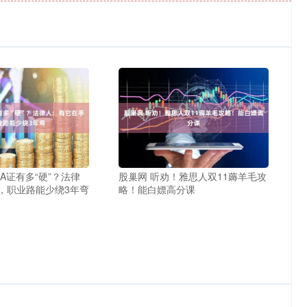
A证有多“硬”？法律
股巢网 听劝！雅思人双11薅羊毛攻
，职业路能少绕3年弯
略！能白嫖高分课