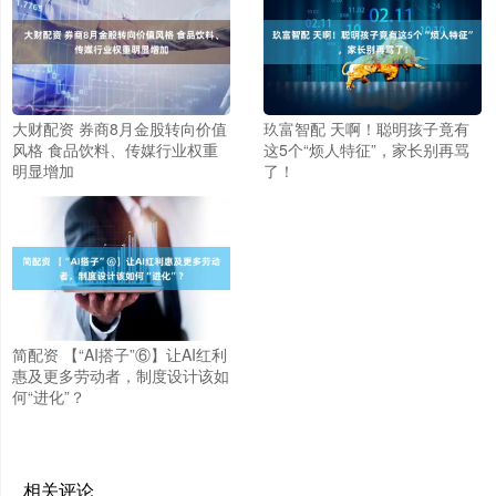
大财配资 券商8月金股转向价值
玖富智配 天啊！聪明孩子竟有
风格 食品饮料、传媒行业权重
这5个“烦人特征”，家长别再骂
明显增加
了！
简配资 【“AI搭子”⑥】让AI红利
惠及更多劳动者，制度设计该如
何“进化”？
相关评论