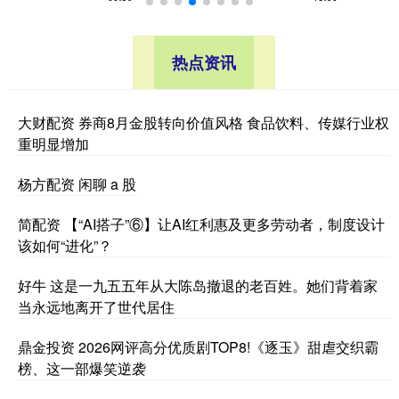
热点资讯
大财配资 券商8月金股转向价值风格 食品饮料、传媒行业权
重明显增加
杨方配资 闲聊 a 股
简配资 【“AI搭子”⑥】让AI红利惠及更多劳动者，制度设计
该如何“进化”？
好牛 这是一九五五年从大陈岛撤退的老百姓。她们背着家
当永远地离开了世代居住
鼎金投资 2026网评高分优质剧TOP8!《逐玉》甜虐交织霸
榜、这一部爆笑逆袭