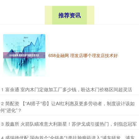
推荐资讯
658金融网 理发店哪个理发店技术好
​富余通 室内木门定做加工厂多少钱，盼达木门价格区间超灵活
1
​简配资 【“AI搭子”⑥】让AI红利惠及更多劳动者，制度设计该如
2
何“进化”？
​股鑫所 火箭队瞄准意大利新星！苏伊戈成引援热门，剑指总冠军
3
​盛瑞德优配 国内首个“全链条”1类抗肿瘤药进入“浦东研发、浦东
4