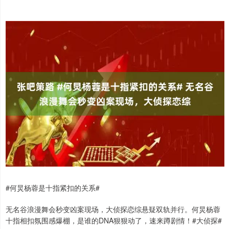
#何炅杨蓉是十指紧扣的关系#
无名谷浪漫舞会秒变凶案现场，大侦探恋综悬疑双轨并行。何炅杨蓉
十指相扣氛围感爆棚，是谁的DNA狠狠动了，速来蹲剧情！#大侦探# ​​​