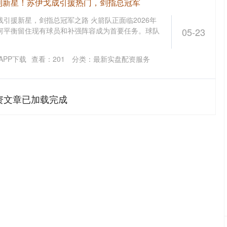
利新星！苏伊戈成引援热门，剑指总冠军
引援新星，剑指总冠军之路 火箭队正面临2026年
何平衡留住现有球员和补强阵容成为首要任务。球队
05-23
APP下载
查看：
201
分类：
最新实盘配资服务
资文章已加载完成