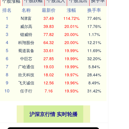
个股跌幅
个股流入
个股流出
换手率
个股涨幅
排名
名称
最新价
涨幅
换手率
1
N津富
37.49
114.72%
77.46%
2
威尔高
39.83
20.01%
17.76%
3
锴威特
77.82
20.00%
1.17%
4
科翔股份
64.32
20.00%
12.21%
5
蜀道装备
33.61
19.99%
11.69%
6
中巨芯
27.85
19.99%
32.20%
7
广哈通信
19.03
19.99%
5.84%
8
欣天科技
18.02
19.97%
28.44%
9
飞天诚信
12.56
19.96%
8.49%
10
任子行
7.16
19.93%
31.42%
沪深京行情 实时轮播