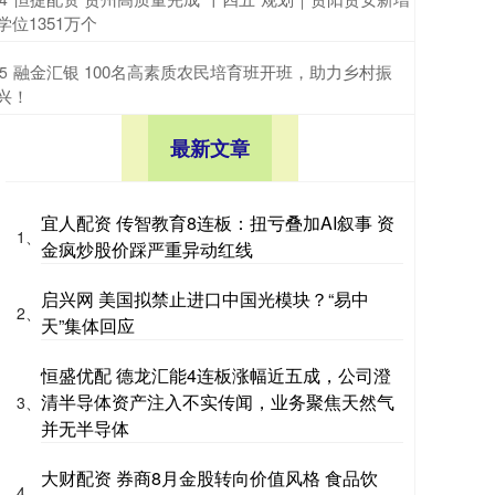
学位1351万个
​融金汇银 100名高素质农民培育班开班，助力乡村振
5
兴！
最新文章
宜人配资 传智教育8连板：扭亏叠加AI叙事 资
1、
金疯炒股价踩严重异动红线
启兴网 美国拟禁止进口中国光模块？“易中
2、
天”集体回应
恒盛优配 德龙汇能4连板涨幅近五成，公司澄
清半导体资产注入不实传闻，业务聚焦天然气
3、
并无半导体
大财配资 券商8月金股转向价值风格 食品饮
4、