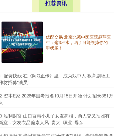
推荐资讯
优配交易 北京北苑中医医院赵萍医
生：这3种水，喝了可能毁掉你的
甲状腺！
​配资快线 在《阿Q正传》里，成为戏中人 教育剧场工
1
作坊招募“演员”
​资本E家 2026年国考报名10月15日开始 计划招录381万
2
人
​泓利财富 山口百惠小儿子女友亮相，两人交叉拍照有
3
新意，女友衣品偏素人风_贵大_职业_母亲
​恒捷配资 贵州高质量完成“十四五”规划｜贵阳贵安新增
4