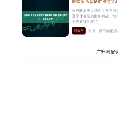
股鑫所 火箭队瞄准意大
火箭队夏季大动作！补强内线
夏季休赛期的财务挑战，如
不仅要续约泰特、....
来源：鼎宝融配资
股鑫所
广升网配