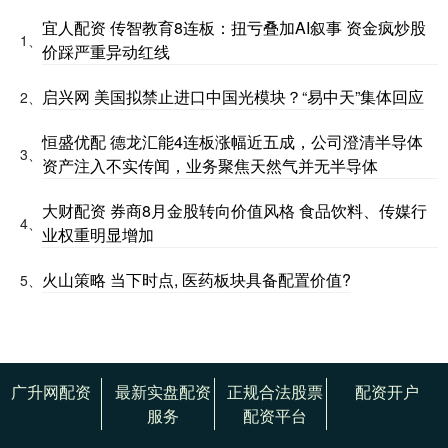
宜人配资 传智教育8连板：扭亏叠加AI叙事 资金疯炒股
1、
价踩严重异动红线
启兴网 美国拟禁止进口中国光模块？“易中天”集体回应
2、
恒盛优配 德龙汇能4连板涨幅近五成，公司澄清半导体
3、
资产注入不实传闻，业务聚焦天然气并无半导体
大财配资 券商8月金股转向价值风格 食品饮料、传媒行
4、
业权重明显增加
火山策略 当下时点, 医药板块具备配置价值?
5、
广升网配资
最新实盘配资
正规合法股票
配资开户
服务
配资平台