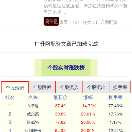
极价值往往被压缩、淬炼在其最精华的一英
里滨水岸....
易信盈
查看：
127
分类：
广升网配资
广升网配资文章已加载完成
个股实时涨跌榜
个股跌幅
个股流入
个股流出
换手率
个股涨幅
排名
名称
最新价
涨幅
换手率
1
N津富
37.49
114.72%
77.46%
2
威尔高
39.83
20.01%
17.76%
3
锴威特
77.82
20.00%
1.17%
4
科翔股份
64.32
20.00%
12.21%