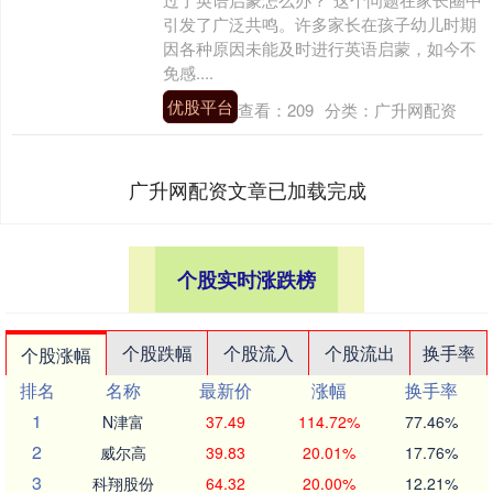
引发了广泛共鸣。许多家长在孩子幼儿时期
因各种原因未能及时进行英语启蒙，如今不
免感....
优股平台
查看：
209
分类：
广升网配资
广升网配资文章已加载完成
个股实时涨跌榜
个股跌幅
个股流入
个股流出
换手率
个股涨幅
排名
名称
最新价
涨幅
换手率
1
N津富
37.49
114.72%
77.46%
2
威尔高
39.83
20.01%
17.76%
3
科翔股份
64.32
20.00%
12.21%