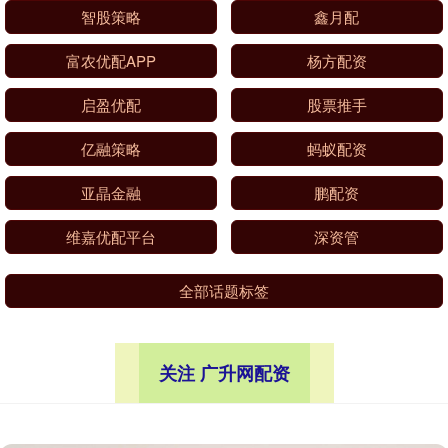
智股策略
鑫月配
富农优配APP
杨方配资
启盈优配
股票推手
亿融策略
蚂蚁配资
亚晶金融
鹏配资
维嘉优配平台
深资管
全部话题标签
关注 广升网配资