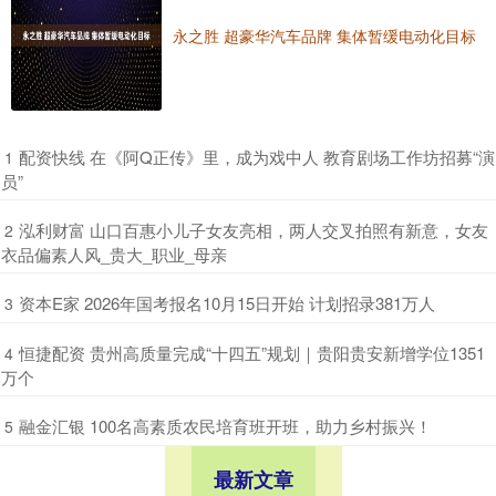
永之胜 超豪华汽车品牌 集体暂缓电动化目标
​配资快线 在《阿Q正传》里，成为戏中人 教育剧场工作坊招募“演
1
员”
​泓利财富 山口百惠小儿子女友亮相，两人交叉拍照有新意，女友
2
衣品偏素人风_贵大_职业_母亲
​资本E家 2026年国考报名10月15日开始 计划招录381万人
3
​恒捷配资 贵州高质量完成“十四五”规划｜贵阳贵安新增学位1351
4
万个
​融金汇银 100名高素质农民培育班开班，助力乡村振兴！
5
最新文章