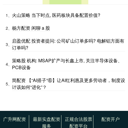
火山策略 当下时点, 医药板块具备配置价值?
1、
杨方配资 闲聊 a 股
2、
启盈优配 投资者提问: 公司矿山订单多吗? 电解铝方面有
3、
订单吗?
策略股 机构: MSAP扩产与长鑫上市, 关注半导体设备、
4、
PCB设备
简配资 【“AI搭子”⑥】让AI红利惠及更多劳动者，制度设
5、
计该如何“进化”？
广升网配资
最新实盘配资
正规合法股票
配资开户
服务
配资平台