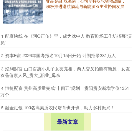
亚晶金融 珠海港：公司坚持双轮驱动战略，
积极推进港航物流与新能源双主业协同发展
​配资快线 在《阿Q正传》里，成为戏中人 教育剧场工作坊招募“演
1
员”
​资本E家 2026年国考报名10月15日开始 计划招录381万人
2
​泓利财富 山口百惠小儿子女友亮相，两人交叉拍照有新意，女友
3
衣品偏素人风_贵大_职业_母亲
​恒捷配资 贵州高质量完成“十四五”规划｜贵阳贵安新增学位1351
4
万个
​融金汇银 100名高素质农民培育班开班，助力乡村振兴！
5
最新文章