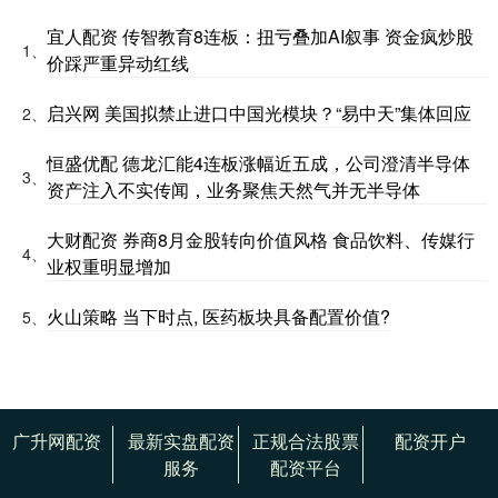
宜人配资 传智教育8连板：扭亏叠加AI叙事 资金疯炒股
1、
价踩严重异动红线
启兴网 美国拟禁止进口中国光模块？“易中天”集体回应
2、
恒盛优配 德龙汇能4连板涨幅近五成，公司澄清半导体
3、
资产注入不实传闻，业务聚焦天然气并无半导体
大财配资 券商8月金股转向价值风格 食品饮料、传媒行
4、
业权重明显增加
火山策略 当下时点, 医药板块具备配置价值?
5、
广升网配资
最新实盘配资
正规合法股票
配资开户
服务
配资平台