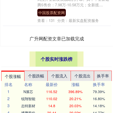
腾S售价：7.98万-10.58万元；全新揽....
中国股票配资网
查看：
131
分类：
最新实盘配资服务
广升网配资文章已加载完成
个股实时涨跌榜
个股跌幅
个股流入
个股流出
换手率
个股涨幅
排名
名称
最新价
涨幅
换手率
1
N展芯
116.52
396.89%
79.39%
2
锐翔智能
110.02
20.21%
16.80%
3
志特新材
14.8
20.03%
14.18%
4
博腾股份
20.44
20.02%
14.77%