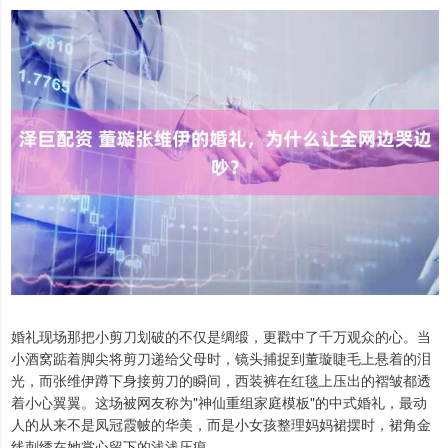
婚礼现场那把小剪刀划破的不仅是绸缎，更戳中了千万观众的心。当
小酒窝踮着脚尖将剪刀递给父母时，镜头捕捉到董璇睫毛上悬着的泪
光，而张维伊蹲下身接剪刀的瞬间，西装裤在红毯上压出的褶皱都透
着小心翼翼。这场被网友称为"神仙重组家庭模板"的中式婚礼，最动
人的从来不是凤冠霞帔的华美，而是小女孩整理妈妈裙摆时，裙角金
线刺绣在她掌心留下的浅浅压痕。