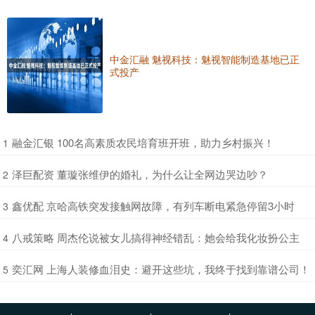
中金汇融 魅视科技：魅视智能制造基地已正
式投产
​融金汇银 100名高素质农民培育班开班，助力乡村振兴！
1
​泽巨配资 董璇张维伊的婚礼，为什么让全网边哭边吵？
2
​鑫优配 京哈高铁突发接触网故障，有列车断电紧急停留3小时
3
​八戒策略 周杰伦说被女儿搞得神经错乱：她会给我化妆扮公主
4
​奕汇网 上海人装修血泪史：避开这些坑，我终于找到靠谱公司！
5