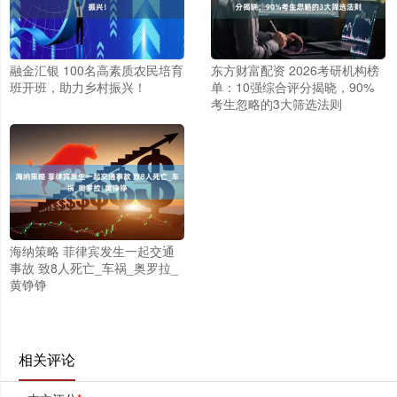
融金汇银 100名高素质农民培育
东方财富配资 2026考研机构榜
班开班，助力乡村振兴！
单：10强综合评分揭晓，90%
考生忽略的3大筛选法则
海纳策略 菲律宾发生一起交通
事故 致8人死亡_车祸_奥罗拉_
黄铮铮
相关评论