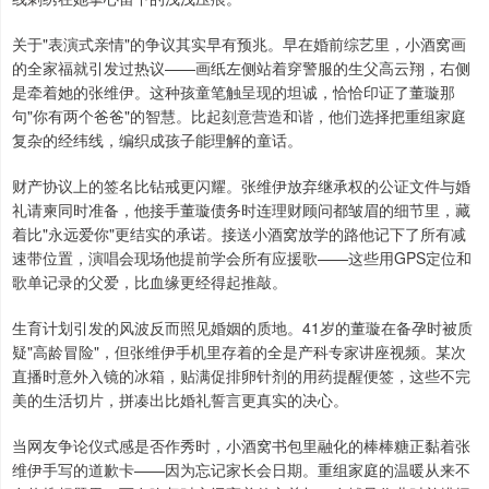
关于"表演式亲情"的争议其实早有预兆。早在婚前综艺里，小酒窝画
的全家福就引发过热议——画纸左侧站着穿警服的生父高云翔，右侧
是牵着她的张维伊。这种孩童笔触呈现的坦诚，恰恰印证了董璇那
句"你有两个爸爸"的智慧。比起刻意营造和谐，他们选择把重组家庭
复杂的经纬线，编织成孩子能理解的童话。
财产协议上的签名比钻戒更闪耀。张维伊放弃继承权的公证文件与婚
礼请柬同时准备，他接手董璇债务时连理财顾问都皱眉的细节里，藏
着比"永远爱你"更结实的承诺。接送小酒窝放学的路他记下了所有减
速带位置，演唱会现场他提前学会所有应援歌——这些用GPS定位和
歌单记录的父爱，比血缘更经得起推敲。
生育计划引发的风波反而照见婚姻的质地。41岁的董璇在备孕时被质
疑"高龄冒险"，但张维伊手机里存着的全是产科专家讲座视频。某次
直播时意外入镜的冰箱，贴满促排卵针剂的用药提醒便签，这些不完
美的生活切片，拼凑出比婚礼誓言更真实的决心。
当网友争论仪式感是否作秀时，小酒窝书包里融化的棒棒糖正黏着张
维伊手写的道歉卡——因为忘记家长会日期。重组家庭的温暖从来不