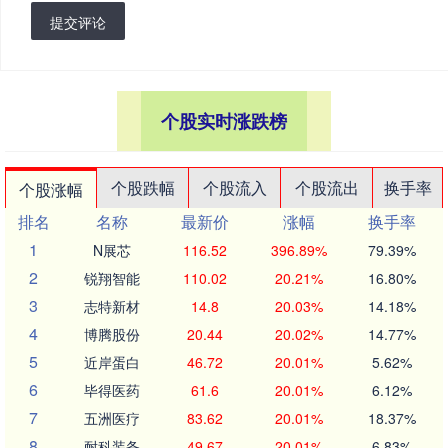
提交评论
个股实时涨跌榜
个股跌幅
个股流入
个股流出
换手率
个股涨幅
排名
名称
最新价
涨幅
换手率
1
N展芯
116.52
396.89%
79.39%
2
锐翔智能
110.02
20.21%
16.80%
3
志特新材
14.8
20.03%
14.18%
4
博腾股份
20.44
20.02%
14.77%
5
近岸蛋白
46.72
20.01%
5.62%
6
毕得医药
61.6
20.01%
6.12%
7
五洲医疗
83.62
20.01%
18.37%
8
耐科装备
49.67
20.01%
6.83%