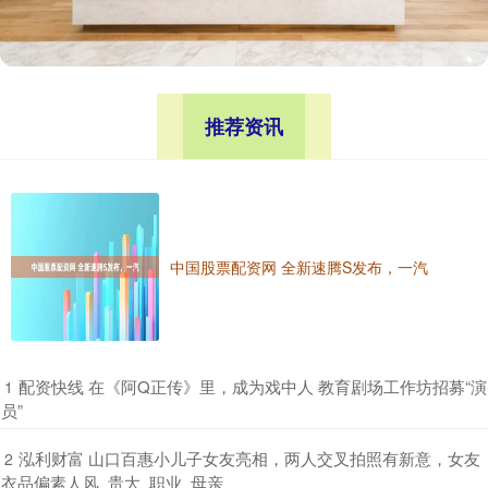
推荐资讯
中国股票配资网 全新速腾S发布，一汽
​配资快线 在《阿Q正传》里，成为戏中人 教育剧场工作坊招募“演
1
员”
​泓利财富 山口百惠小儿子女友亮相，两人交叉拍照有新意，女友
2
衣品偏素人风_贵大_职业_母亲