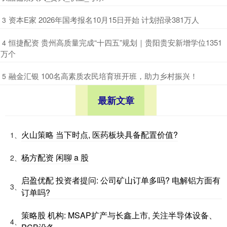
​资本E家 2026年国考报名10月15日开始 计划招录381万人
3
​恒捷配资 贵州高质量完成“十四五”规划｜贵阳贵安新增学位1351
4
万个
​融金汇银 100名高素质农民培育班开班，助力乡村振兴！
5
最新文章
火山策略 当下时点, 医药板块具备配置价值?
1、
杨方配资 闲聊 a 股
2、
启盈优配 投资者提问: 公司矿山订单多吗? 电解铝方面有
3、
订单吗?
策略股 机构: MSAP扩产与长鑫上市, 关注半导体设备、
4、