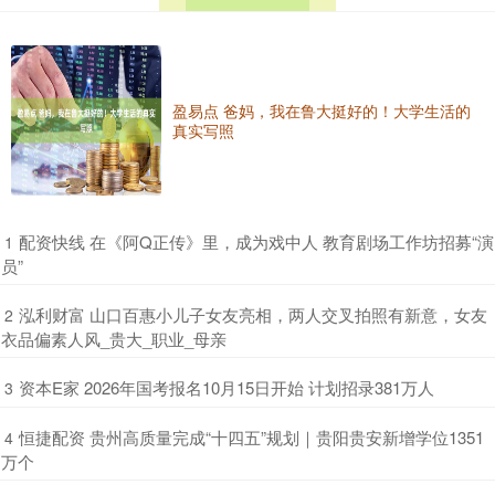
盈易点 爸妈，我在鲁大挺好的！大学生活的
真实写照
​配资快线 在《阿Q正传》里，成为戏中人 教育剧场工作坊招募“演
1
员”
​泓利财富 山口百惠小儿子女友亮相，两人交叉拍照有新意，女友
2
衣品偏素人风_贵大_职业_母亲
​资本E家 2026年国考报名10月15日开始 计划招录381万人
3
​恒捷配资 贵州高质量完成“十四五”规划｜贵阳贵安新增学位1351
4
万个