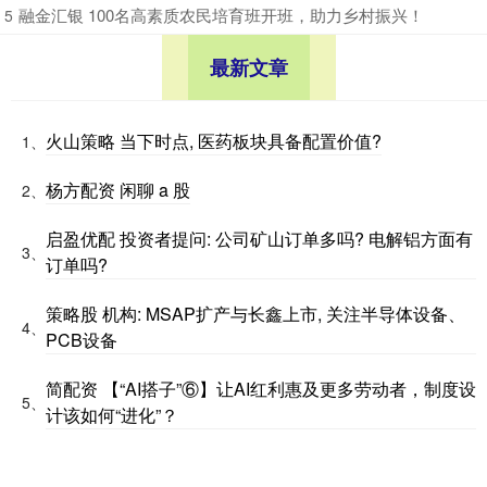
​融金汇银 100名高素质农民培育班开班，助力乡村振兴！
5
最新文章
火山策略 当下时点, 医药板块具备配置价值?
1、
杨方配资 闲聊 a 股
2、
启盈优配 投资者提问: 公司矿山订单多吗? 电解铝方面有
3、
订单吗?
策略股 机构: MSAP扩产与长鑫上市, 关注半导体设备、
4、
PCB设备
简配资 【“AI搭子”⑥】让AI红利惠及更多劳动者，制度设
5、
计该如何“进化”？